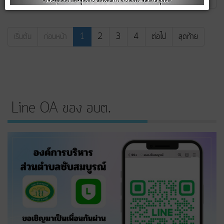
เริ่มต้น
ก่อนหน้า
1
2
3
4
ต่อไป
สุดท้าย
Line OA ของ อบต.