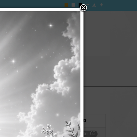
ะกาศ อบต.
กิจการสภา
อร์ด
แสดง
#
ผู้เขียน
ฮิต
ีงบประมาณ พ.ศ. 2568
เขียนโดย กนก
ฮิต: 63