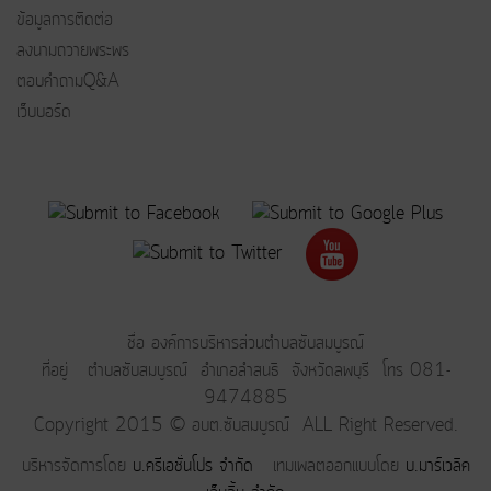
ข้อมูลการติดต่อ
ลงนามถวายพระพร
ตอบคำถามQ&A
เว็บบอร์ด
ชื่อ องค์การบริหารส่วนตำบลซับสมบูรณ์
ที่อยู่ ตำบลซับสมบูรณ์ อำเภอลำสนธิ จังหวัดลพบุรี โทร 081-
9474885
Copyright 2015 © อบต.ซับสมบูรณ์ ALL Right Reserved.
บริหารจัดการโดย
บ.ครีเอชั่นโปร จำกัด
เทมเพลตออกแบบโดย
บ.มาร์เวลิค