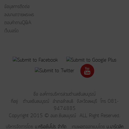
ข้อมูลการติดต่อ
ลงนามถวายพระพร
ตอบคำถามQ&A
เว็บบอร์ด
ชื่อ องค์การบริหารส่วนตำบลซับสมบูรณ์
ที่อยู่ ตำบลซับสมบูรณ์ อำเภอลำสนธิ จังหวัดลพบุรี โทร 081-
9474885
Copyright 2015 © อบต.ซับสมบูรณ์ ALL Right Reserved.
บริหารจัดการโดย
บ.ครีเอชั่นโปร จำกัด
เทมเพลตออกแบบโดย
บ.มาร์เวลิค