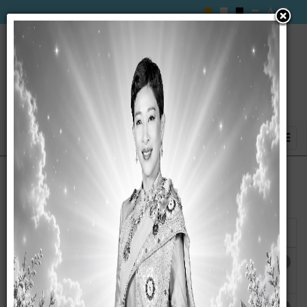
แสดง
#
ชื่อ
ผู้เขียน
ฮิต
คู่มือปฏิบัติป้องกันสาธารณภัย
เขียนโดย
ฮิต: 1892
กนกวรรณ