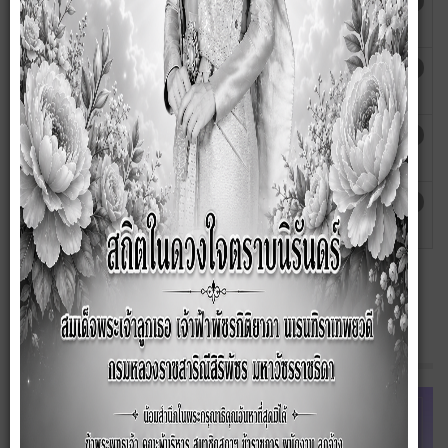
คู่มือปฏิบัตินักพัฒนาชุมชน
เขียนโดย
ฮิต: 1883
กนกวรรณ
คู่มือปฏิบัตินักทรัพยากรบุคคล
เขียนโดย
ฮิต: 1890
กนกวรรณ
คู่มือการใช้ทรัพสินทางราชการ องค์การ
เขียนโดย
ฮิต: 2059
บริหารส่วนตำบลซับสมบูรณ์
กนกวรรณ
คู่มือ/มาตรฐานการปฏิบัติงานกรมส่งเสริม
เขียนโดย
ฮิต: 2401
การปกครองส่วนท้องถิ่น
admin
Line OA ของ อบต.