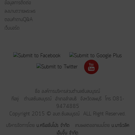
ข้อมูลการติดต่อ
ลงนามถวายพระพร
ตอบคำถามQ&A
เว็บบอร์ด
ชื่อ องค์การบริหารส่วนตำบลซับสมบูรณ์
ที่อยู่ ตำบลซับสมบูรณ์ อำเภอลำสนธิ จังหวัดลพบุรี โทร 081-
9474885
Copyright 2015 © อบต.ซับสมบูรณ์ ALL Right Reserved.
บริหารจัดการโดย
บ.ครีเอชั่นโปร จำกัด
เทมเพลตออกแบบโดย
บ.มาร์เวลิค
เอ็นจิ้น จำกัด