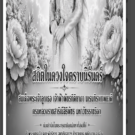
แจ้งเรื่องร้องเรียนการทุจิตและประพฤติ
เขียนโดย กนก
ฮิต: 2930
มิชอบ
วรรณ
ลงทะเบียนรับเบี้ยยังชีพผู้ป่วยเอดส์
เขียนโดย กนก
ฮิต: 2898
วรรณ
แจ้งขอน้ำเพื่ออุปโภค บริโภค
เขียนโดย กนก
ฮิต: 3176
วรรณ
รับสมัครเด็กเล็กเข้า ศพด. ซับสมบูรณ์
เขียนโดย กนก
ฮิต: 2908
วรรณ
ลงทะเบียนรับเงินเบี้ยยังชีพผู้สูงอายุ
เขียนโดย
ฮิต: 3437
ronnayut
ลงทะเบียนรับเบี้ยคนพิการ
เขียนโดย
ฮิต: 3316
ronnayut
ขึ้นทะเบียนเด็กแรกเกิด
เขียนโดย
ฮิต: 3589
ronnayut