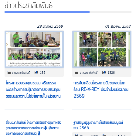
ข่าวประชาสัมพันธ์
29 มกราคม, 2569
01 ธันวาคม, 2568
ข่าวประชาสัมพันธ์
168
ข่าวประชาสัมพันธ์
1326
โครงการอบรมคุณธรรม จริยธรรม
การขับเคลื่อนโครงการถังขยะลดโลก
เพื่อสร้างการรับรู้มาตรการส่งเสริมคุณ
ร้อน RE-X-REY ประจำปีงบประมาณ
ธรรมเเละความโปร่งใสภายในหน่วยงาน
2569
สื่อประชาสัมพันธ์ โครงการเสริมสร้างสุขภาพเชิง
ฐานข้อมูลผู้สูงอายุภายในตำบลซับสมบูรณ์
รุกและลดภาวะคลอดก่อนกำหนด🤱 (อันตราย
พ.ศ.2568
ของการคลอดก่อนกำหนด)🤰