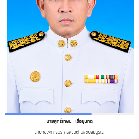
นายศุกร์เกษม เชื้อขุนทด
นายกองค์การบริหารส่วนตำบลซับสมบูรณ์