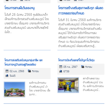
กิจกรรม
5291
กิจกรรม
5327
โครงการสานฝันวันของหนู
โครการสร้างเสริมสุขภาพเชิงรุก เพิ่มลด
ภาวะคลอดก่อนกำหนด
ในวันที่ 26 มันาคม 2568 ศูนย์พัฒนาเด็ก
เล็กองค์การบริหารส่วนตำบลซับสมบรูณ์ โดย
ในวันที่ 31 มีนาคม 2568 องค์การบริหาร
นายศุกร์เกษม เชื้อขุนทด นายกองค์การบริหาร
ส่วนตำบลซับสมบูรณ์ นำโดยนายศุกร์เกษม
ส่วนตำบลซับสมบูรณ์ มอบหมายให้นายสุวิทย์
เชื้อขุนทด นายกองค์การบริหารส่วนตำบลซับ
นันโต…
สมบูรณ์ ได้ดำเนินการจัดทำโครงการส่ง
เสริมสุขภาพเชิงรุก เพิ่มลดภาวะคลอดก่อน
กำหนด ณ ห้องประชุมองค์การบริหารส่วน
ตำบลซับสมบูรณ์ เพื่อส่งเสริมความรู้…
โครงการส่งเสริมสนับสนุนกลุ่มอาชีพ และ
โครงการป้องกันและแก้ไขปัญหาในวัยรุ่น
โครงการหมู่บ้านเศรษฐกิจพอเพียง
05 ก.ย., 2567
กิจกรรม
02 เม.ย., 2568
กิจกรรม
6739
5445
สภาเด็กและเยาวชน
ตำบลซับสมบูรณ์ ร่วม
องค์การบริหารส่วน
กับ องค์การบริหารส่วน
ตำบลซับสมบูรณ์ นำ
ตำบลซับสมบูรณ์…
โดย นายศุกร์เกษม เชื้อ
ขุนทด…