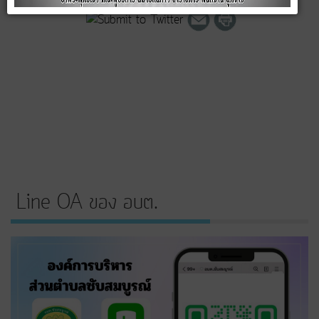
Line OA ของ อบต.