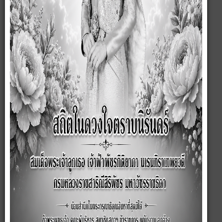
ตำบลซับสมบูรณ์