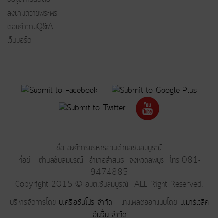
ลงนามถวายพระพร
ตอบคำถามQ&A
เว็บบอร์ด
ชื่อ องค์การบริหารส่วนตำบลซับสมบูรณ์
ที่อยู่ ตำบลซับสมบูรณ์ อำเภอลำสนธิ จังหวัดลพบุรี โทร 081-
9474885
Copyright 2015 © อบต.ซับสมบูรณ์ ALL Right Reserved.
บริหารจัดการโดย
บ.ครีเอชั่นโปร จำกัด
เทมเพลตออกแบบโดย
บ.มาร์เวลิค
เอ็นจิ้น จำกัด