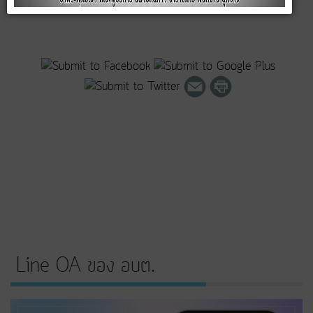
Line OA ของ อบต.