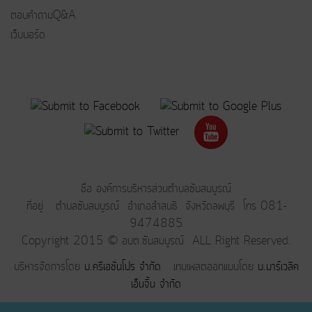
ตอบคำถามQ&A
เว็บบอร์ด
ชื่อ องค์การบริหารส่วนตำบลซับสมบูรณ์
ที่อยู่ ตำบลซับสมบูรณ์ อำเภอลำสนธิ จังหวัดลพบุรี โทร 081-
9474885
Copyright 2015 © อบต.ซับสมบูรณ์ ALL Right Reserved.
บริหารจัดการโดย
บ.ครีเอชั่นโปร จำกัด
เทมเพลตออกแบบโดย
บ.มาร์เวลิค
เอ็นจิ้น จำกัด