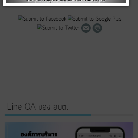
Line OA ของ อบต.