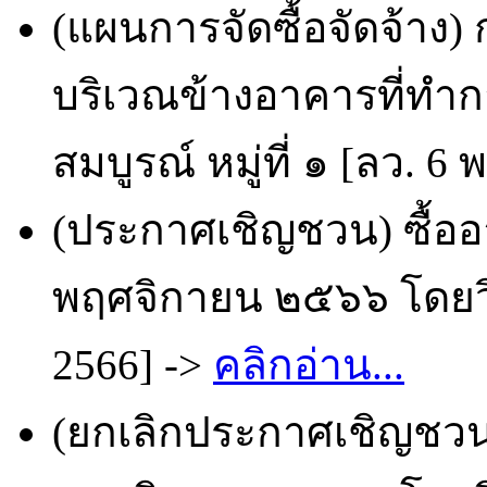
(แผนการจัดซื้อจัดจ้าง
บริเวณข้างอาคารที่ทำ
สมบูรณ์ หมู่ที่ ๑ [ลว. 6 
(ประกาศเชิญชวน) ซื้ออ
พฤศจิกายน ๒๕๖๖ โดยวิธ
2566] ->
คลิกอ่าน...
(ยกเลิกประกาศเชิญชวน)