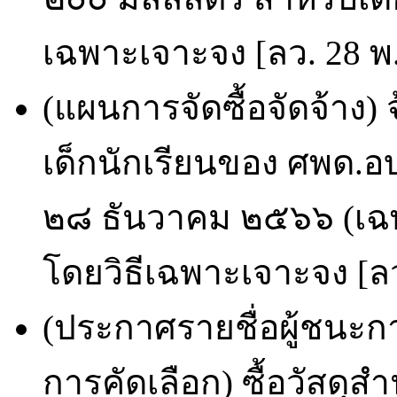
เฉพาะเจาะจง [ลว. 28 พ.
(แผนการจัดซื้อจัดจ้าง
เด็กนักเรียนของ ศพด.อบต
๒๘ ธันวาคม ๒๕๖๖ (เฉ
โดยวิธีเฉพาะเจาะจง [ลว
(ประกาศรายชื่อผู้ชนะก
การคัดเลือก) ซื้อวัสดุ