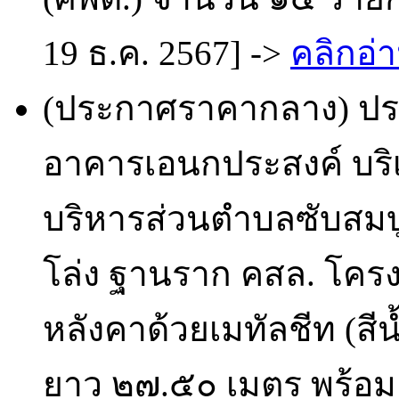
19 ธ.ค. 2567] ->
คลิกอ่า
(ประกาศราคากลาง) ประ
อาคารเอนกประสงค์ บริ
บริหารส่วนตำบลซับสมบู
โล่ง ฐานราก คสล. โครง
หลังคาด้วยเมทัลชีท (สี
ยาว ๒๗.๕๐ เมตร พร้อมเท