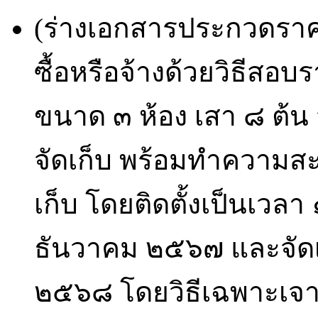
(ร่างเอกสารประกวดราคา
ซื้อหรือจ้างด้วยวิธีสอบ
ขนาด ๓ ห้อง เสา ๘ ต้น 
จัดเก็บ พร้อมทำความสะ
เก็บ โดยติดตั้งเป็นเวลา ๑
ธันวาคม ๒๕๖๗ และจัดเ
๒๕๖๘ โดยวิธีเฉพาะเจาะ