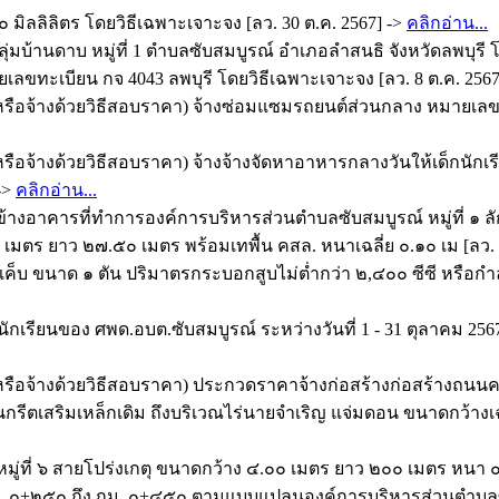
๐ มิลลิลิตร โดยวิธีเฉพาะเจาะจง [ลว. 30 ต.ค. 2567] ->
คลิกอ่าน...
่มบ้านดาบ หมู่ที่ 1 ตำบลซับสมบูรณ์ อำเภอลำสนธิ จังหวัดลพบุรี โ
เลขทะเบียน กจ 4043 ลพบุรี โดยวิธีเฉพาะเจาะจง [ลว. 8 ต.ค. 2567
รือจ้างด้วยวิธีสอบราคา) จ้างซ่อมแซมรถยนต์ส่วนกลาง หมายเลขทะเ
ือจ้างด้วยวิธีสอบราคา) จ้างจ้างจัดหาอาหารกลางวันให้เด็กนักเรี
->
คลิกอ่าน...
างอาคารที่ทำการองค์การบริหารส่วนตำบลซับสมบูรณ์ หมู่ที่ ๑
๐ เมตร ยาว ๒๗.๕๐ เมตร พร้อมเทพื้น คสล. หนาเฉลี่ย ๐.๑๐ เม [ลว. 
ลแค็บ ขนาด ๑ ตัน ปริมาตรกระบอกสูบไม่ต่ำกว่า ๒,๔๐๐ ซีซี หรือกำลัง
นักเรียนของ ศพด.อบต.ซับสมบูรณ์ ระหว่างวันที่ 1 - 31 ตุลาคม 256
รือจ้างด้วยวิธีสอบราคา) ประกวดราคาจ้างก่อสร้างก่อสร้างถนนคอน
ีตเสริมเหล็กเดิม ถึงบริเวณไร่นายจำเริญ แจ่มดอน ขนาดกว้างเฉลี่
่ที่ ๖ สายโปร่งเกตุ ขนาดกว้าง ๔.๐๐ เมตร ยาว ๒๐๐ เมตร หนา ๐.
๐+๒๕๐ ถึง กม. ๐+๔๕๐ ตามแบบแปลนองค์การบริหารส่วนตำบลซับส