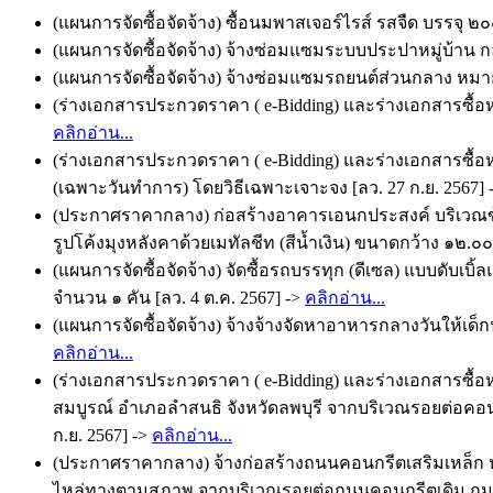
(แผนการจัดซื้อจัดจ้าง) ซื้อนมพาสเจอร์ไรส์ รสจืด บรรจุ ๒๐
(แผนการจัดซื้อจัดจ้าง) จ้างซ่อมแซมระบบประปาหมู่บ้าน กลุ
(แผนการจัดซื้อจัดจ้าง) จ้างซ่อมแซมรถยนต์ส่วนกลาง หมาย
(ร่างเอกสารประกวดราคา ( e-Bidding) และร่างเอกสารซื้อห
คลิกอ่าน...
(ร่างเอกสารประกวดราคา ( e-Bidding) และร่างเอกสารซื้อหร
(เฉพาะวันทำการ) โดยวิธีเฉพาะเจาะจง [ลว. 27 ก.ย. 2567] 
(ประกาศราคากลาง) ก่อสร้างอาคารเอนกประสงค์ บริเวณข้
รูปโค้งมุงหลังคาด้วยเมทัลชีท (สีน้ำเงิน) ขนาดกว้าง ๑๒.๐
(แผนการจัดซื้อจัดจ้าง) จัดซื้อรถบรรทุก (ดีเซล) แบบดับเบิ้
จำนวน ๑ คัน [ลว. 4 ต.ค. 2567] ->
คลิกอ่าน...
(แผนการจัดซื้อจัดจ้าง) จ้างจ้างจัดหาอาหารกลางวันให้เด็ก
คลิกอ่าน...
(ร่างเอกสารประกวดราคา ( e-Bidding) และร่างเอกสารซื้อห
สมบูรณ์ อำเภอลำสนธิ จังหวัดลพบุรี จากบริเวณรอยต่อคอนกร
ก.ย. 2567] ->
คลิกอ่าน...
(ประกาศราคากลาง) จ้างก่อสร้างถนนคอนกรีตเสริมเหล็ก หมู
ไหล่ทางตามสภาพ จากบริเวณรอยต่อถนนคอนกรีตเดิม กม. 