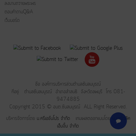
ลงนามถวายพระพร
ตอบคำถามQ&A
เว็บบอร์ด
ชื่อ องค์การบริหารส่วนตำบลซับสมบูรณ์
ที่อยู่ ตำบลซับสมบูรณ์ อำเภอลำสนธิ จังหวัดลพบุรี โทร 081-
9474885
Copyright 2015 © อบต.ซับสมบูรณ์ ALL Right Reserved.
บริหารจัดการโดย
บ.ครีเอชั่นโปร จำกัด
เทมเพลตออกแบบโดย
บ.มาร์เวลิค
เอ็นจิ้น จำกัด