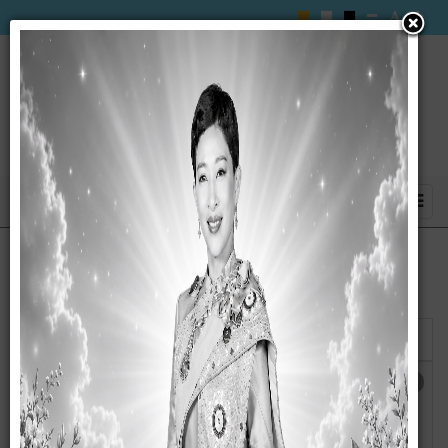
แสดง
#
ชื่อ
ผู้เขียน
ฮิต
ประกาศ เรื่อง งบแสดงฐานะทางการเงิน และงบ
เขียน
ฮิต: 5634
อื่น ๆ ประจำปีงบประมาณ พ.ศ. ๒๕๖๖
โดย
wanna