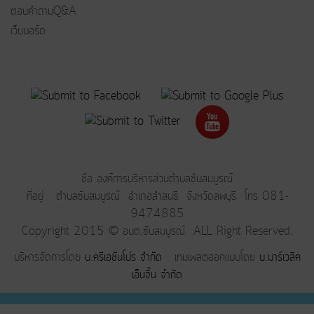
ตอบคำถามQ&A
เว็บบอร์ด
ชื่อ องค์การบริหารส่วนตำบลซับสมบูรณ์
ที่อยู่ ตำบลซับสมบูรณ์ อำเภอลำสนธิ จังหวัดลพบุรี โทร 081-
9474885
Copyright 2015 © อบต.ซับสมบูรณ์ ALL Right Reserved.
บริหารจัดการโดย
บ.ครีเอชั่นโปร จำกัด
เทมเพลตออกแบบโดย
บ.มาร์เวลิค
เอ็นจิ้น จำกัด